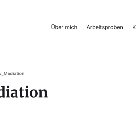
Über mich
Arbeitsproben
K
w_Mediation
diation