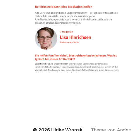
© 2026
Ulrike Wronski
Theme von
Ander