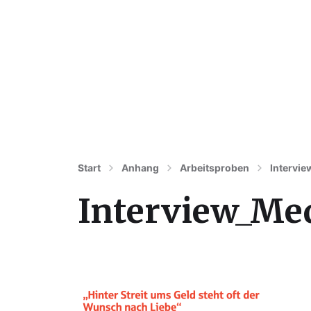
Ulrike Wronski
Freie Texterin in Berlin
Start
Anhang
Arbeitsproben
Intervie
Interview_Me